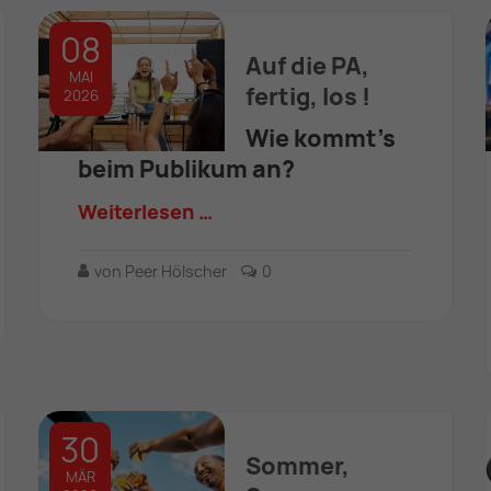
08
Auf die PA,
MAI
fertig, los !
2026
Wie kommt's
beim Publikum an?
Weiterlesen …
von Peer Hölscher
0
30
Sommer,
MÄR