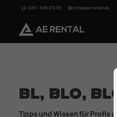
0251 - 606 872 05
info@ae-rental.de
BL, BLO, B
Tipps und Wissen für Profis 