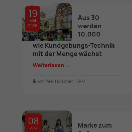
19
Aus 30
MAI
werden
2026
10.000
wie Kundgebungs-Technik
mit der Menge wächst
Weiterlesen …
von Peer Hölscher
0
08
Marke zum
APR