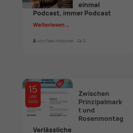
einmal
Podcast, immer Podcast
Weiterlesen …
von Peer Hölscher
0
15
Zwischen
JAN
Prinzipalmark
2026
t und
Rosenmontag
Verlässliche