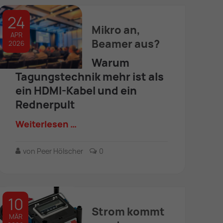
24
Mikro an,
APR
Beamer aus?
2026
Warum
Tagungstechnik mehr ist als
ein HDMI-Kabel und ein
Rednerpult
Weiterlesen …
von Peer Hölscher
0
10
Strom kommt
MÄR