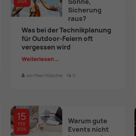
Sonne,
2026
Sicherung
raus?
Was bei der Technikplanung
für Outdoor-Feiern oft
vergessen wird
Weiterlesen …
von Peer Hölscher
0
15
Warum gute
FEB
Events nicht
2026