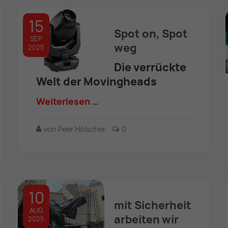
15
Spot on, Spot
SEP
weg
2025
Die verrückte
Welt der Movingheads
Weiterlesen …
von Peer Hölscher
0
10
mit Sicherheit
AUG
arbeiten wir
2025