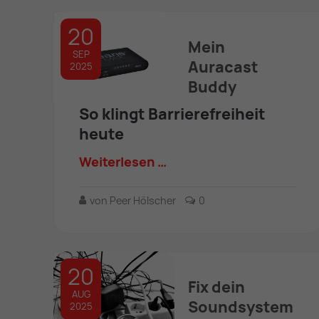
20
Mein
SEP
Auracast
2025
Buddy
So klingt Barrierefreiheit
heute
Weiterlesen …
von Peer Hölscher
0
20
Fix dein
AUG
Soundsystem
2025