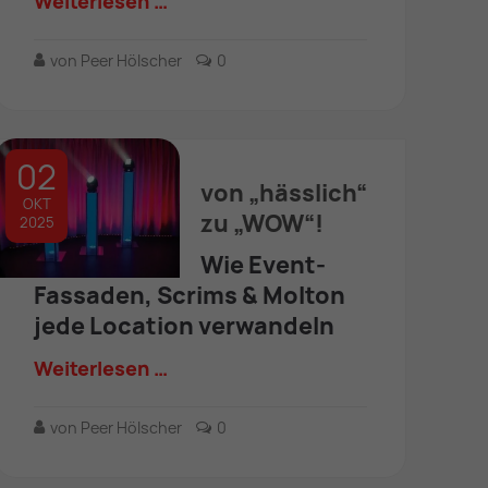
Weiterlesen …
von Peer Hölscher
0
02
von „hässlich“
OKT
zu „WOW“!
2025
Wie Event-
Fassaden, Scrims & Molton
jede Location verwandeln
Weiterlesen …
von Peer Hölscher
0