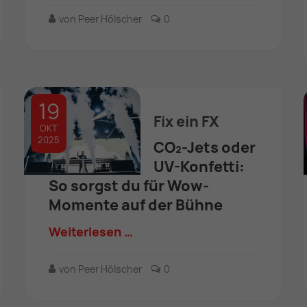
von Peer Hölscher
0
19
Fix ein FX
OKT
2025
CO₂-Jets oder
UV-Konfetti:
So sorgst du für Wow-
Momente auf der Bühne
Weiterlesen …
von Peer Hölscher
0