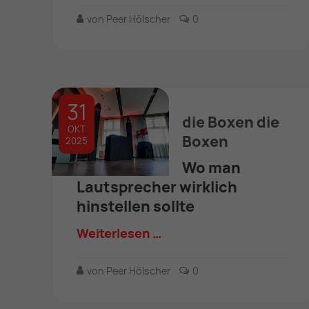
von Peer Hölscher
0
31
die Boxen die
OKT
Boxen
2025
Wo man
Lautsprecher wirklich
hinstellen sollte
Weiterlesen …
von Peer Hölscher
0