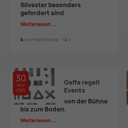
Silvester besonders
gefordert sind
Weiterlesen …
von Peer Hölscher
0
30
Gaffa regelt
NOV
Events
2025
von der Bühne
bis zum Boden.
Weiterlesen …