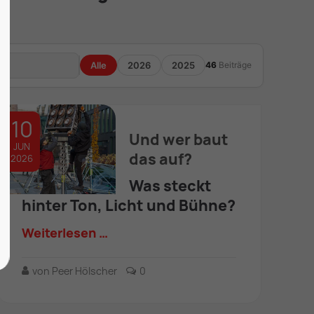
Alle
2026
2025
46
Beiträge
10
Und wer baut
JUN
das auf?
2026
Was steckt
hinter Ton, Licht und Bühne?
Weiterlesen …
von Peer Hölscher
0