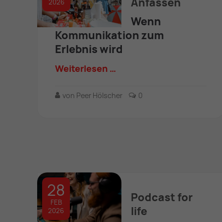
Anfassen
2026
Wenn
Kommunikation zum
Erlebnis wird
Weiterlesen …
von Peer Hölscher
0
28
Podcast for
FEB
life
2026