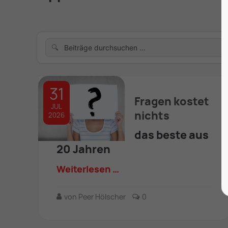
🔍
31
Fragen kostet
JUL
nichts
2026
das beste aus
20 Jahren
Weiterlesen …
von Peer Hölscher
0