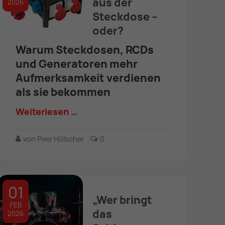
aus der
2026
Steckdose –
oder?
Warum Steckdosen, RCDs
und Generatoren mehr
Aufmerksamkeit verdienen
als sie bekommen
Weiterlesen …
von Peer Hölscher
0
01
„Wer bringt
FEB
das
2026