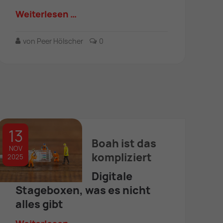
Weiterlesen …
von Peer Hölscher
0
13
Boah ist das
NOV
kompliziert
2025
Digitale
Stageboxen, was es nicht
alles gibt