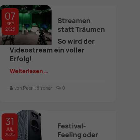
07
Streamen
SEP
statt Träumen
2025
So wird der
Videostream ein voller
Erfolg!
Weiterlesen …
von Peer Hölscher
0
31
Festival-
JUL
Feeling oder
2025