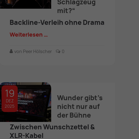
Schlagzeug
mit?“
Backline-Verleih ohne Drama
Weiterlesen …
von Peer Hölscher
0
19
Wunder gibt’s
DEZ
nicht nur auf
2025
der Bühne
Zwischen Wunschzettel &
XLR-Kabel