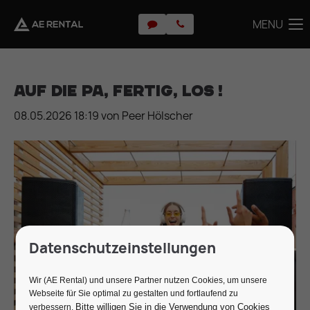
MENU
MENU
Auf die PA, fertig, los !
08.05.2026 18:19
von Peer Hölscher
Datenschutzeinstellungen
Wir (AE Rental) und unsere Partner nutzen Cookies, um unsere
Webseite für Sie optimal zu gestalten und fortlaufend zu
Bitte willigen Sie in die Verwendung von Cookies
verbessern.