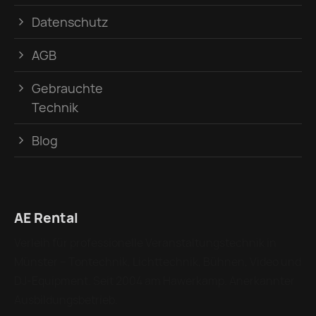
Datenschutz
AGB
Gebrauchte
Technik
Blog
AE Rental
Verleih für professionelle Veranstaltungstechnik in
Münster – Tontechnik, Lichttechnik, Bühnen, Video und
DJ-Equipment. Seit 2004 am Hawerkamp. Anerkannter
Ausbildungsbetrieb.