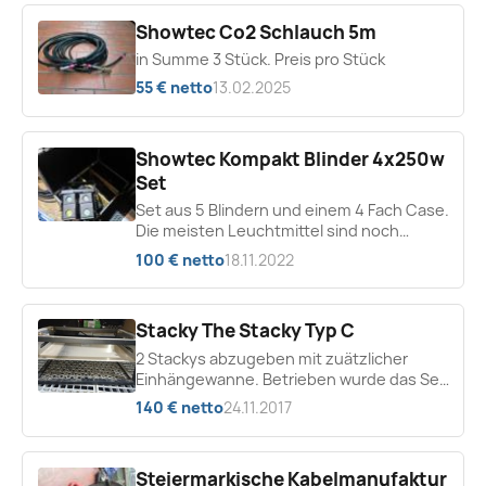
Showtec Co2 Schlauch 5m
in Summe 3 Stück. Preis pro Stück
55 € netto
13.02.2025
Showtec Kompakt Blinder 4x250w
Set
Set aus 5 Blindern und einem 4 Fach Case.
Die meisten Leuchtmittel sind noch
funktional, Torblenden sind dabei
100 € netto
18.11.2022
Stacky The Stacky Typ C
2 Stackys abzugeben mit zuätzlicher
Einhängewanne. Betrieben wurde das Set
mit 2 Stück Sanyo PLC-XU 106 um die
140 € netto
24.11.2017
Bilder...
Steiermarkische Kabelmanufaktur