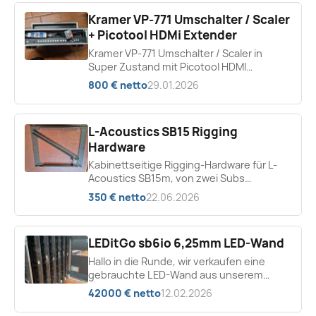
Kramer VP-771 Umschalter / Scaler
+ Picotool HDMi Extender
Kramer VP-771 Umschalter / Scaler in
Super Zustand mit Picotool HDMI
Extender über Kramer DGKat...
800 € netto
29.01.2026
L-Acoustics SB15 Rigging
Hardware
Kabinettseitige Rigging-Hardware für L-
Acoustics SB15m, von zwei Subs
abgebaut und komplett: - 4&times;
350 € netto
22.06.2026
seitliche Rigging-Baugruppe (KR...
LEDitGo sb6io 6,25mm LED-Wand
Hallo in die Runde, wir verkaufen eine
gebrauchte LED-Wand aus unserem
Vermietbestand. Bei Komplattabnahme
42000 € netto
12.02.2026
geben wir die Cases, Bumper,...