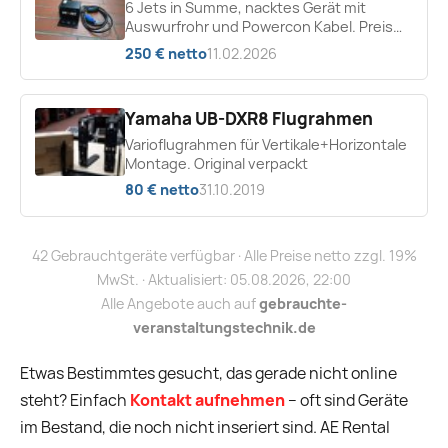
6 Jets in Summe, nacktes Gerät mit
Auswurfrohr und Powercon Kabel. Preis
pro Gerät. Funktioniert identisch zu Magic
250 € netto
11.02.2026
FX
Yamaha UB-DXR8 Flugrahmen
Varioflugrahmen für Vertikale+Horizontale
Montage. Original verpackt
80 € netto
31.10.2019
42 Gebrauchtgeräte verfügbar · Alle Preise netto zzgl. 19%
MwSt. · Aktualisiert: 05.08.2026, 22:00
Alle Angebote auch auf
gebrauchte-
veranstaltungstechnik.de
Etwas Bestimmtes gesucht, das gerade nicht online
steht? Einfach
Kontakt aufnehmen
– oft sind Geräte
im Bestand, die noch nicht inseriert sind. AE Rental