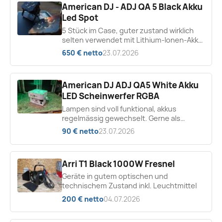
American DJ - ADJ QA 5 Black Akku
Led Spot
5 Stück im Case, guter zustand wirklich
selten verwendet mit Lithium-Ionen-Akku
betrieben und mit integriertem
650 € netto
23.07.2026
drahtlosem DMX, schlankes...
American DJ ADJ QA5 White Akku
LED Scheinwerfer RGBA
Lampen sind voll funktional, akkus
regelmässig gewechselt. Gerne als
Paketpreis abzugeben
90 € netto
23.07.2026
Arri T1 Black 1000W Fresnel
Geräte in gutem optischen und
technischem Zustand inkl. Leuchtmittel
200 € netto
04.07.2026