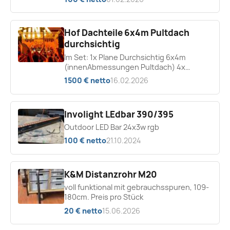
Hof Dachteile 6x4m Pultdach
durchsichtig
Im Set: 1x Plane Durchsichtig 6x4m
(innenAbmessungen Pultdach) 4x
Spezialteil Hofkon 290-4 zum Dach Schräg
1500 € netto
16.02.2026
stellen 6x Auszugsrohr als...
Involight LEdbar 390/395
Outdoor LED Bar 24x3w rgb
100 € netto
21.10.2024
K&M Distanzrohr M20
voll funktional mit gebrauchsspuren, 109-
180cm. Preis pro Stück
20 € netto
15.06.2026