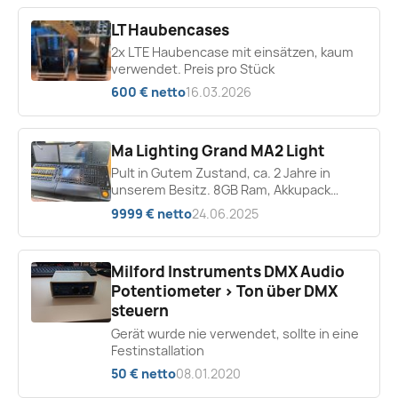
LT Haubencases
2x LTE Haubencase mit einsätzen, kaum
verwendet. Preis pro Stück
600 € netto
16.03.2026
Ma Lighting Grand MA2 Light
Pult in Gutem Zustand, ca. 2 Jahre in
unserem Besitz. 8GB Ram, Akkupack
erneuert.
9999 € netto
24.06.2025
Milford Instruments DMX Audio
Potentiometer > Ton über DMX
steuern
Gerät wurde nie verwendet, sollte in eine
Festinstallation
50 € netto
08.01.2020