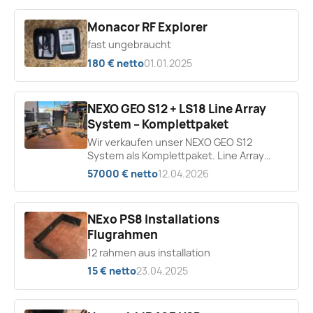
Monacor RF Explorer
fast ungebraucht
180 € netto
01.01.2025
NEXO GEO S12 + LS18 Line Array
System – Komplettpaket
Wir verkaufen unser NEXO GEO S12
System als Komplettpaket. Line Array
Module: 20x NEXO GEO S1210 (paarweise
57000 € netto
12.04.2026
im Case, inkl. Mini-XBow) 4x NEXO...
NExo PS8 Installations
Flugrahmen
12 rahmen aus installation
15 € netto
23.04.2025