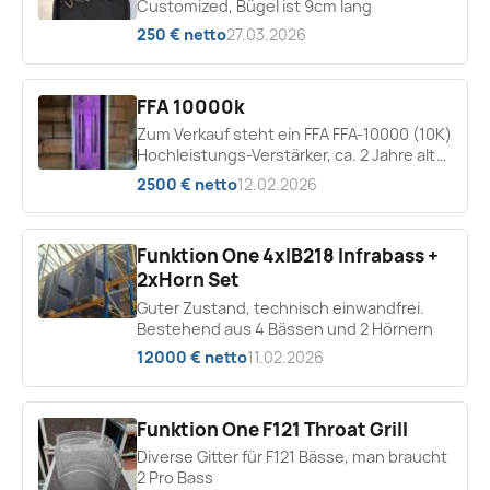
Customized, Bügel ist 9cm lang
250 € netto
27.03.2026
FFA 10000k
Zum Verkauf steht ein FFA FFA-10000 (10K)
Hochleistungs-Verstärker, ca. 2 Jahre alt
und in sehr gutem Zustand. Das Gerät
2500 € netto
12.02.2026
stammt aus...
Funktion One 4xIB218 Infrabass +
2xHorn Set
Guter Zustand, technisch einwandfrei.
Bestehend aus 4 Bässen und 2 Hörnern
12000 € netto
11.02.2026
Funktion One F121 Throat Grill
Diverse Gitter für F121 Bässe, man braucht
2 Pro Bass