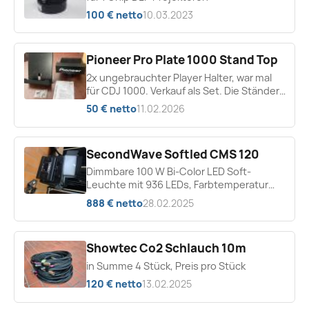
100 € netto
10.03.2023
Pioneer Pro Plate 1000 Stand Top
2x ungebrauchter Player Halter, war mal
für CDJ 1000. Verkauf als Set. Die Ständer
sind nicht dabei
50 € netto
11.02.2026
SecondWave Softled CMS 120
Dimmbare 100 W Bi-Color LED Soft-
Leuchte mit 936 LEDs, Farbtemperatur
3200 K bis 5600 K, (CRI> 96), ca. 3000 Lux
888 € netto
28.02.2025
(1 m), DMX steuerbar,...
Showtec Co2 Schlauch 10m
in Summe 4 Stück, Preis pro Stück
120 € netto
13.02.2025