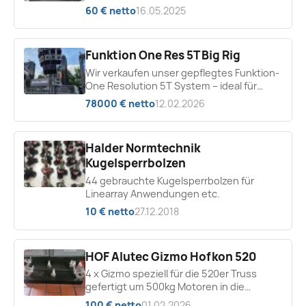
60 € netto
16.05.2025
Funktion One Res 5T Big Rig
Wir verkaufen unser gepflegtes Funktion-
One Resolution 5T System – ideal für
Touring oder Festinstallation.
78000 € netto
12.02.2026
Hauptsystem: 20x...
Halder Normtechnik
Kugelsperrbolzen
44 gebrauchte Kugelsperrbolzen für
Linearray Anwendungen etc.
10 € netto
27.12.2018
HOF Alutec Gizmo Hofkon 520
4 x Gizmo speziell für die 520er Truss
gefertigt um 500kg Motoren in die
Traverse zu hängen
100 € netto
01.02.2026