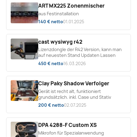
ART MX225 Zonenmischer
aus Festinstallation
140 € netto
01.01.2025
cast wysiwyg r42
Lizenzdongle der R42 Version, kann man
auf neuesten Stand Updaten Lassen
450 € netto
16.03.2026
Clay Paky Shadow Verfolger
Gerät ist recht alt, funktioniert
grundsätzlich. inkl. Case und Stativ
200 € netto
02.07.2025
DPA 4288-F Custom XS
Mikrofon für Spezialanwendung