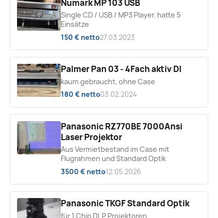
Numark MP 103 USB
Single CD / USB / MP3 Player. hatte 5
Einsätze
150 € netto
27.03.2023
Palmer Pan 03 - 4Fach aktiv DI
kaum gebraucht, ohne Case
180 € netto
03.02.2024
Panasonic RZ770BE 7000Ansi
Laser Projektor
Aus Vermietbestand im Case mit
Flugrahmen und Standard Optik
3500 € netto
12.05.2026
Panasonic TKGF Standard Optik
für 1 Chip DLP Projektoren