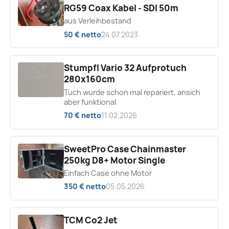
RG59 Coax Kabel - SDI 50m
aus Verleihbestand
50 € netto
24.07.2023
Stumpfl Vario 32 Aufprotuch
280x160cm
Tuch wurde schon mal repariert, ansich
aber funktional
70 € netto
11.02.2026
SweetPro Case Chainmaster
250kg D8+ Motor Single
Einfach Case ohne Motor
350 € netto
05.05.2026
TCM Co2 Jet