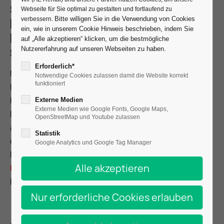
Spezialeffekte für
Webseite für Sie optimal zu gestalten und fortlaufend zu
Bitte willigen Sie in die Verwendung von Cookies
verbessern.
Events – CO₂,
ein, wie in unserem Cookie Hinweis beschrieben, indem Sie
Bodennebel, Konfetti &
auf „Alle akzeptieren“ klicken, um die bestmögliche
Sparkular
Nutzererfahrung auf unseren Webseiten zu haben.
Erforderlich*
Manchmal braucht es einfach ein bisschen mehr: FX-
Notwendige Cookies zulassen damit die Website korrekt
funktioniert
Effekte wie CO₂-Jets, Bodennebel, Sparkular-Funken,
Konfetti-Rampen oder sogar Flammen sorgen auf
Externe Medien
Externe Medien wie Google Fonts, Google Maps,
Events für echte Gänsehaut-Momente. Aber: Nicht
OpenStreetMap und Youtube zulassen
alles ist überall erlaubt – und manch ein Trick ist
Statistik
einfacher (und sicherer) umzusetzen als gedacht.
Google Analytics und Google Tag Manager
Dieser Beitrag stellt die wichtigsten Spezialeffekte für
Bühne
, Dancefloor & Show vor und erklärt, worauf beim
Einsatz zu achten ist.