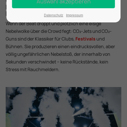
CO₂-Jets & Guns: Kalte
Nebelwelle für maximalen
Effekt
Datenschutz
Impressum
Wenn der Beat droppt und plötzlich eine eisige
Nebelwolke über die Crowd fegt: CO₂-Jets und CO₂-
Guns sind der Klassiker für Clubs,
Festivals
und
Bühnen. Sie produzieren einen eindrucksvollen, aber
völlig ungefährlichen Nebelstoß, der innerhalb von
Sekunden verschwindet – keine Rückstände, kein
Stress mit Rauchmeldern.