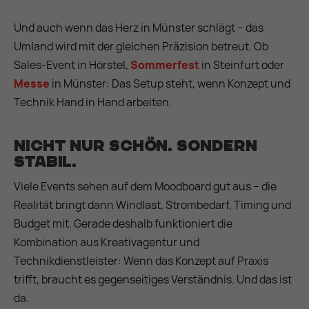
Und auch wenn das Herz in Münster schlägt – das
Umland wird mit der gleichen Präzision betreut. Ob
Sales-Event in Hörstel,
Sommerfest
in Steinfurt oder
Messe
in Münster: Das Setup steht, wenn Konzept und
Technik Hand in Hand arbeiten.
Nicht nur schön. Sondern
stabil.
Viele Events sehen auf dem Moodboard gut aus – die
Realität bringt dann Windlast, Strombedarf, Timing und
Budget mit. Gerade deshalb funktioniert die
Kombination aus Kreativagentur und
Technikdienstleister: Wenn das Konzept auf Praxis
trifft, braucht es gegenseitiges Verständnis. Und das ist
da.