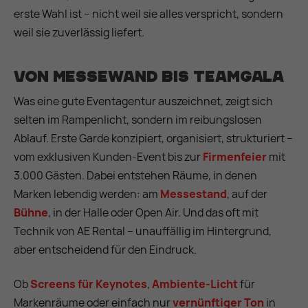
erste Wahl ist – nicht weil sie alles verspricht, sondern
weil sie zuverlässig liefert.
Von Messewand bis Teamgala
Was eine gute Eventagentur auszeichnet, zeigt sich
selten im Rampenlicht, sondern im reibungslosen
Ablauf. Erste Garde konzipiert, organisiert, strukturiert –
vom exklusiven Kunden-Event bis zur
Firmenfeier
mit
3.000 Gästen. Dabei entstehen Räume, in denen
Marken lebendig werden: am
Messestand
, auf der
Bühne
, in der Halle oder Open Air. Und das oft mit
Technik von AE Rental – unauffällig im Hintergrund,
aber entscheidend für den Eindruck.
Ob
Screens für Keynotes
,
Ambiente-Licht
für
Markenräume oder einfach nur
vernünftiger Ton
in