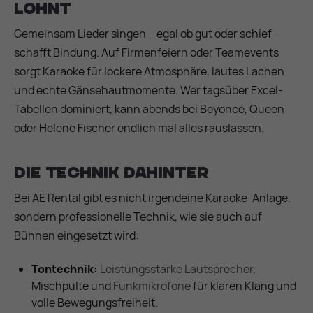
lohnt
Gemeinsam Lieder singen – egal ob gut oder schief –
schafft Bindung. Auf Firmenfeiern oder Teamevents
sorgt Karaoke für lockere Atmosphäre, lautes Lachen
und echte Gänsehautmomente. Wer tagsüber Excel-
Tabellen dominiert, kann abends bei Beyoncé, Queen
oder Helene Fischer endlich mal alles rauslassen.
Die Technik dahinter
Bei AE Rental gibt es nicht irgendeine Karaoke-Anlage,
sondern professionelle Technik, wie sie auch auf
Bühnen eingesetzt wird:
Tontechnik:
Leistungsstarke Lautsprecher
,
Mischpulte und
Funkmikrofone
für klaren Klang und
volle Bewegungsfreiheit.