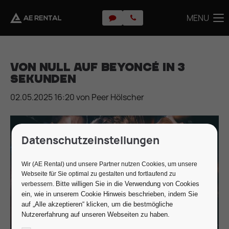
MENU
MENU
Von null auf Beyoncé in 3
Sekunden
02.05.2025 16:20
von Peer Hölscher
Datenschutzeinstellungen
Wir (AE Rental) und unsere Partner nutzen Cookies, um unsere
Webseite für Sie optimal zu gestalten und fortlaufend zu
Bitte willigen Sie in die Verwendung von Cookies
verbessern.
ein, wie in unserem Cookie Hinweis beschrieben, indem Sie
auf „Alle akzeptieren“ klicken, um die bestmögliche
Nutzererfahrung auf unseren Webseiten zu haben.