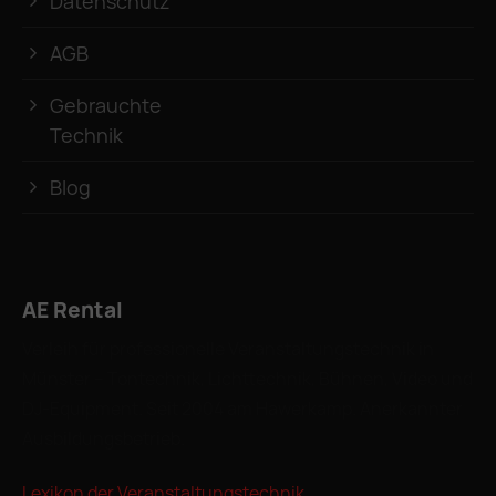
Datenschutz
AGB
Gebrauchte
Technik
Blog
AE Rental
Verleih für professionelle Veranstaltungstechnik in
Münster – Tontechnik, Lichttechnik, Bühnen, Video und
DJ-Equipment. Seit 2004 am Hawerkamp. Anerkannter
Ausbildungsbetrieb.
Lexikon der Veranstaltungstechnik