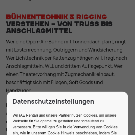
Bühnentechnik & Rigging
verstehen – von Truss bis
Anschlagmittel
Wer eine Open-Air-Bühne mit Tonnendach plant, ringt
mit Lastenrechnung, Outriggern und Windsicherung.
Wer Lichttechnik per Kettenzug hängen will, fragt nach
Anschlagmitteln, WLL und drittem Auflagepunkt. Wer
einen Theatervorhang mit Zugmechanik einbaut,
beschäftigt sich mit Fliegen, Soft Goods und
Handzügen.
Datenschutzeinstellungen
Bühnenbau und Rigging beginnen nicht beim Stahl,
sondern bei der Statik dahinter – und dazwischen liegt
Wir (AE Rental) und unsere Partner nutzen Cookies, um unsere
eine eigene Fachsprache aus Maschinenbau,
Webseite für Sie optimal zu gestalten und fortlaufend zu
Bitte willigen Sie in die Verwendung von Cookies
verbessern.
Bauwesen und Bühnenpraxis. Dieses Lexikon erklärt 65
ein, wie in unserem Cookie Hinweis beschrieben, indem Sie