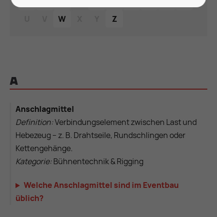
K
L
M
N
O
P
Q
R
S
T
U
V
W
X
Y
Z
A
Anschlagmittel
Definition:
Verbindungselement zwischen Last und
Hebezeug – z. B. Drahtseile, Rundschlingen oder
Kettengehänge.
Kategorie:
Bühnentechnik & Rigging
Welche Anschlagmittel sind im Eventbau
üblich?