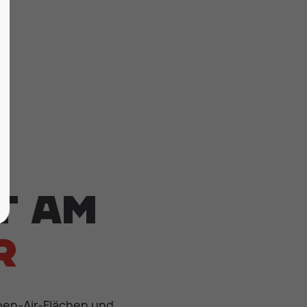
t am
r
Open-Air-Flächen und