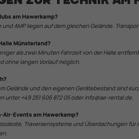
gen zur Technik am
e Clubs am Hawerkamp?
on und AMP liegen auf dem gleichen Gelände. Transp
 Halle Münsterland?
iger als zwei Minuten Fahrzeit von der Halle entfernt
d ohne langen Vorlauf möglich.
ch?
em Gelände und den eigenen Gerätebestand sind kurzfr
en unter +49 251 606 872 05 oder info@ae-rental.de.
en-Air-Events am Hawerkamp?
npodeste, Traversensysteme und Überdachungen für A
en.