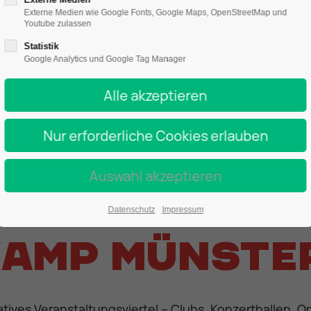
Externe Medien wie Google Fonts, Google Maps, OpenStreetMap und
Youtube zulassen
Statistik
Google Analytics und Google Tag Manager
echnik direk
Datenschutz
Impressum
amp Münste
tives Veranstaltungsviertel – Clubs, Konzerthallen, 