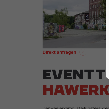
Direkt anfragen!
Eventt
Hawerk
Der Hawerkamp ist Münsters krea