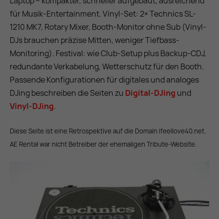
Laptop – kompakter, schneller aufgebaut, ausreichend
für Musik-Entertainment. Vinyl-Set: 2× Technics SL-
1210 MK7, Rotary Mixer, Booth-Monitor ohne Sub (Vinyl-
DJs brauchen präzise Mitten, weniger Tiefbass-
Monitoring). Festival: wie Club-Setup plus Backup-CDJ,
redundante Verkabelung, Wetterschutz für den Booth.
Passende Konfigurationen für digitales und analoges
DJing beschreiben die Seiten zu
Digital-DJing
und
Vinyl-DJing
.
Diese Seite ist eine Retrospektive auf die Domain ifeellove40.net.
AE Rental war nicht Betreiber der ehemaligen Tribute-Website.