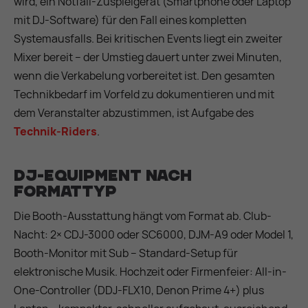
wird, ein Notfall-Zuspielgerät (Smartphone oder Laptop
mit DJ-Software) für den Fall eines kompletten
Systemausfalls. Bei kritischen Events liegt ein zweiter
Mixer bereit – der Umstieg dauert unter zwei Minuten,
wenn die Verkabelung vorbereitet ist. Den gesamten
Technikbedarf im Vorfeld zu dokumentieren und mit
dem Veranstalter abzustimmen, ist Aufgabe des
Technik-Riders
.
DJ-Equipment nach
Formattyp
Die Booth-Ausstattung hängt vom Format ab. Club-
Nacht: 2× CDJ-3000 oder SC6000, DJM-A9 oder Model 1,
Booth-Monitor mit Sub – Standard-Setup für
elektronische Musik. Hochzeit oder Firmenfeier: All-in-
One-Controller (DDJ-FLX10, Denon Prime 4+) plus