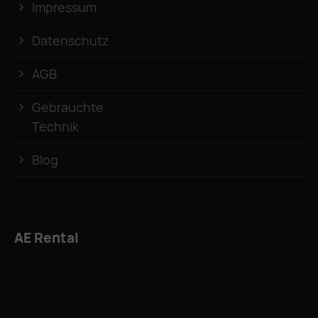
Impressum
Datenschutz
AGB
Gebrauchte
Technik
Blog
AE Rental
Verleih für professionelle Veranstaltungstechnik in
Münster – Tontechnik, Lichttechnik, Bühnen, Video und
DJ-Equipment. Seit 2004 am Hawerkamp. Anerkannter