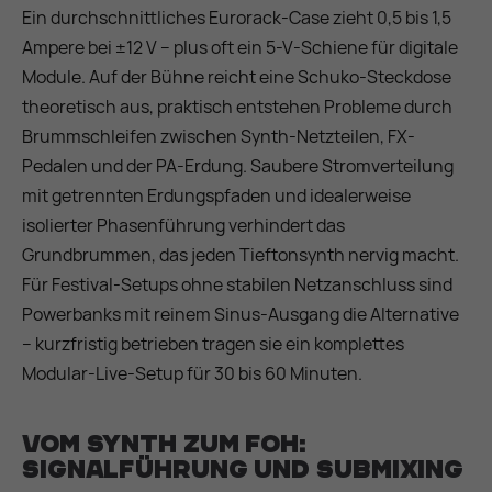
Ein durchschnittliches Eurorack-Case zieht 0,5 bis 1,5
Ampere bei ±12 V – plus oft ein 5-V-Schiene für digitale
Module. Auf der Bühne reicht eine Schuko-Steckdose
theoretisch aus, praktisch entstehen Probleme durch
Brummschleifen zwischen Synth-Netzteilen, FX-
Pedalen und der PA-Erdung. Saubere Stromverteilung
mit getrennten Erdungspfaden und idealerweise
isolierter Phasenführung verhindert das
Grundbrummen, das jeden Tieftonsynth nervig macht.
Für Festival-Setups ohne stabilen Netzanschluss sind
Powerbanks mit reinem Sinus-Ausgang die Alternative
– kurzfristig betrieben tragen sie ein komplettes
Modular-Live-Setup für 30 bis 60 Minuten.
Vom Synth zum FOH:
Signalführung und Submixing