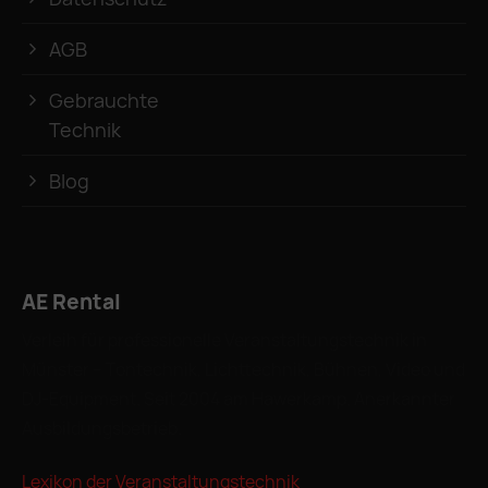
AGB
Gebrauchte
Technik
Blog
AE Rental
Verleih für professionelle Veranstaltungstechnik in
Münster – Tontechnik, Lichttechnik, Bühnen, Video und
DJ-Equipment. Seit 2004 am Hawerkamp. Anerkannter
Ausbildungsbetrieb.
Lexikon der Veranstaltungstechnik