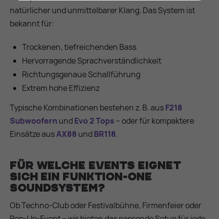
natürlicher und unmittelbarer Klang. Das System ist
bekannt für:
Trockenen, tiefreichenden Bass
Hervorragende Sprachverständlichkeit
Richtungsgenaue Schallführung
Extrem hohe Effizienz
Typische Kombinationen bestehen z. B. aus
F218
Subwoofern
und
Evo 2 Tops
– oder für kompaktere
Einsätze aus
AX88
und
BR118
.
Für welche Events eignet
sich ein Funktion-One
Soundsystem?
Ob Techno-Club oder Festivalbühne, Firmenfeier oder
Pop-Up-Event – wir bieten das passende Setup für jede