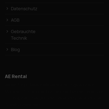
Datenschutz
AGB
Gebrauchte
Technik
Blog
AE Rental
Verleih für professionelle Veranstaltungstechnik in
Münster – Tontechnik, Lichttechnik, Bühnen, Video und
DJ-Equipment. Seit 2004 am Hawerkamp. Anerkannter
Ausbildungsbetrieb.