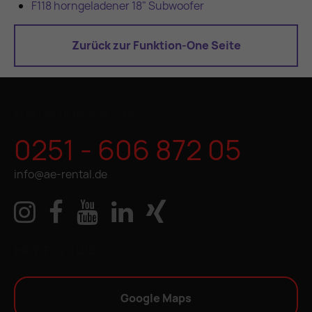
F118 horngeladener 18" Subwoofer
Zurück zur Funktion-One Seite
KONTAKTIEREN SIE UNS
0251 - 606 872 05
info@ae-rental.de
IHR WEG ZU UNS
Google Maps