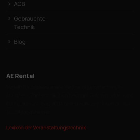
AGB
Gebrauchte
Technik
Blog
AE Rental
Verleih für professionelle Veranstaltungstechnik in
Münster – Tontechnik, Lichttechnik, Bühnen, Video und
DJ-Equipment. Seit 2004 am Hawerkamp. Anerkannter
Ausbildungsbetrieb.
Lexikon der Veranstaltungstechnik