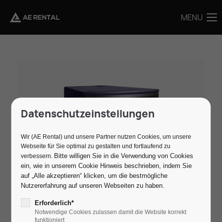
MENU
MENU
Datenschutzeinstellungen
Wir (AE Rental) und unsere Partner nutzen Cookies, um unsere
Webseite für Sie optimal zu gestalten und fortlaufend zu
Bitte willigen Sie in die Verwendung von Cookies
verbessern.
ein, wie in unserem Cookie Hinweis beschrieben, indem Sie
auf „Alle akzeptieren“ klicken, um die bestmögliche
Nutzererfahrung auf unseren Webseiten zu haben.
Erforderlich*
Notwendige Cookies zulassen damit die Website korrekt
funktioniert