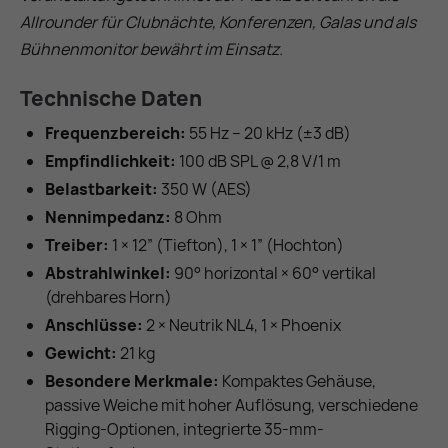
Allrounder für Clubnächte, Konferenzen, Galas und als
Bühnenmonitor bewährt im Einsatz.
Technische Daten
Frequenzbereich:
55 Hz – 20 kHz (±3 dB)
Empfindlichkeit:
100 dB SPL @ 2,8 V/1 m
Belastbarkeit:
350 W (AES)
Nennimpedanz:
8 Ohm
Treiber:
1 × 12″ (Tiefton), 1 × 1″ (Hochton)
Abstrahlwinkel:
90° horizontal × 60° vertikal
(drehbares Horn)
Anschlüsse:
2 × Neutrik NL4, 1 × Phoenix
Gewicht:
21 kg
Besondere Merkmale:
Kompaktes Gehäuse,
passive Weiche mit hoher Auflösung, verschiedene
Rigging-Optionen, integrierte 35-mm-