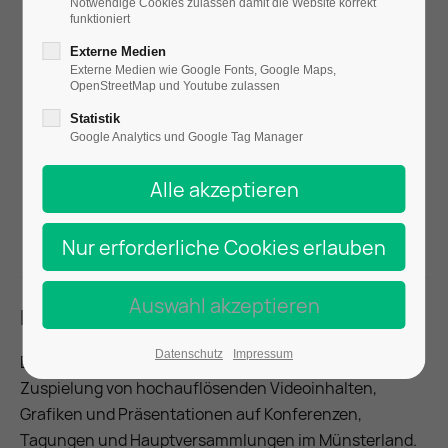
Notwendige Cookies zulassen damit die Website korrekt
funktioniert
Externe Medien
Externe Medien wie Google Fonts, Google Maps,
OpenStreetMap und Youtube zulassen
Statistik
Google Analytics und Google Tag Manager
Einsatzbereiche
Datenschutz
Impressum
Dieses mobile Kraftpaket beweist seine Stärke bei der
Zuspielung von hochauflösenden Videoinhalten,
Grafiken und Präsentationen auf Konferenzen,
Tagungen und Hauptversammlungen im Münsterland.