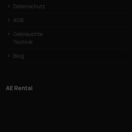
Datenschutz
AGB
Gebrauchte
Technik
Blog
AE Rental
Verleih für professionelle Veranstaltungstechnik in
Münster – Tontechnik, Lichttechnik, Bühnen, Video und
DJ-Equipment. Seit 2004 am Hawerkamp. Anerkannter
Ausbildungsbetrieb.