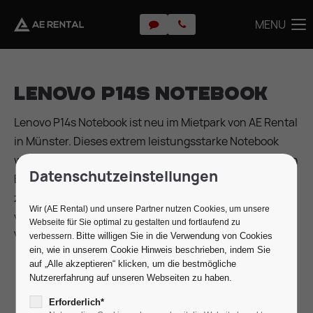
MENU
MENU
Lenovo P14s Notebook
Lenovo P14s Notebook ist neu im Mietpark von AE Rental
in Münster. Dieses extrem leistungsstarke Notebook
wurde speziell für den anspruchsvollen, professionellen
Datenschutzeinstellungen
Event-Einsatz konzipiert. Es dient als hochgradig
zuverlässiger Steuer- und Medienrechner für
Wir (AE Rental) und unsere Partner nutzen Cookies, um unsere
verschiedenste anspruchsvolle
Webseite für Sie optimal zu gestalten und fortlaufend zu
Veranstaltungsanwendungen im Eventbereich.
Bitte willigen Sie in die Verwendung von Cookies
verbessern.
ein, wie in unserem Cookie Hinweis beschrieben, indem Sie
auf „Alle akzeptieren“ klicken, um die bestmögliche
Nutzererfahrung auf unseren Webseiten zu haben.
Erforderlich*