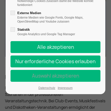
Notwendige Cookies zulassen damit die Website korrekt
funktioniert
Externe Medien
Externe Medien wie Google Fonts, Google Maps,
OpenStreetMap und Youtube zulassen
Statistik
Google Analytics und Google Tag Manager
Einsatzbereiche
Das Interface eignet sich für sehr unterschiedliche
Datenschutz
Impressum
Szenarien in der professionellen
Veranstaltungstechnik. Bei Club-Events, Musikfestivals
und Diskotheken-Veranstaltungen ermöglicht der