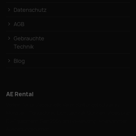
Datenschutz
AGB
Gebrauchte
Technik
Blog
AE Rental
Verleih für professionelle Veranstaltungstechnik in
Münster – Tontechnik, Lichttechnik, Bühnen, Video und
DJ-Equipment. Seit 2004 am Hawerkamp. Anerkannter
Ausbildungsbetrieb.