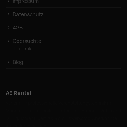
Impressum
Datenschutz
AGB
Gebrauchte
Technik
Blog
AE Rental
Verleih für professionelle Veranstaltungstechnik in
Münster – Tontechnik, Lichttechnik, Bühnen, Video und
DJ-Equipment. Seit 2004 am Hawerkamp. Anerkannter
Ausbildungsbetrieb.