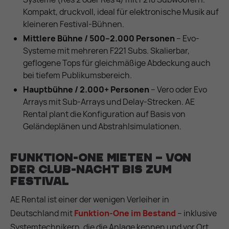
Kompakt, druckvoll, ideal für elektronische Musik auf
kleineren Festival-Bühnen.
Mittlere Bühne / 500–2.000 Personen
– Evo-
Systeme mit mehreren F221 Subs. Skalierbar,
geflogene Tops für gleichmäßige Abdeckung auch
bei tiefem Publikumsbereich.
Hauptbühne / 2.000+ Personen
– Vero oder Evo
Arrays mit Sub-Arrays und Delay-Strecken. AE
Rental plant die Konfiguration auf Basis von
Geländeplänen und Abstrahlsimulationen.
Funktion-One mieten – von
der Club-Nacht bis zum
Festival
AE Rental ist einer der wenigen Verleiher in
Deutschland mit
Funktion-One im Bestand
– inklusive
Systemtechnikern, die die Anlage kennen und vor Ort