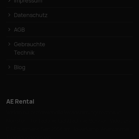
Impressum
Datenschutz
AGB
Gebrauchte
Technik
Blog
AE Rental
Verleih für professionelle Veranstaltungstechnik in
Münster – Tontechnik, Lichttechnik, Bühnen, Video und
DJ-Equipment. Seit 2004 am Hawerkamp. Anerkannter
Ausbildungsbetrieb.