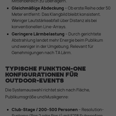
Mittenbereich zu überlagern.
Gleichmäßige Abdeckung
– Ob erste Reihe oder 50
Meter entfernt: Das Klangbild bleibt konsistent.
Weniger Lautstärkeabfall über Distanz als bei
konventionellen Line-Arrays.
Geringere Lärmbelastung
– Durch gerichtete
Abstrahlung landet mehr Energie beim Publikum
und weniger in der Umgebung. Relevant für
Genehmigungen nach TA Lärm.
Typische Funktion-One
Konfigurationen für
Outdoor-Events
Die Systemauswahl richtet sich nach Fläche,
Publikumsgröße und Musikgenre:
Club-Stage / 200–500 Personen
– Resolution-
Systeme (Res 2 oder Res 4) mit F218 Subwoofern.