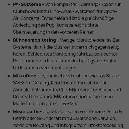
PA-Systeme
– von kompakten Fullrange-Boxen für
Clubshows bis zu Line-Array-Systemen für Open-
Air-Konzerte. Entscheidend ist die gleichmäßige
Abdeckung des Publikumsbereichs ohne
Übersteuerung in den vorderen Reihen
Bühnenmonitoring
– Wedge-Monitore oder In-Ear-
Systeme, damit die Musiker:innen sich gegenseitig
hören. Schlechtes Monitoring führt zu schlechter
Performance – das ist einer der häufigsten Fehler
bei kleineren Veranstaltungen
Mikrofone
– dynamische Mikrofone wie das Shure
SM58 für Gesang, Kondensatormikrofone für
Akustik-Instrumente, Clip-Mikrofone für Bläser und
Drums. Die richtige Mikrofonierung ist die halbe
Miete für einen guten Live-Mix
Mischpulte
– digitale Konsolen von Yamaha, Allen &
Heath oder Soundcraft mit ausreichend Kanälen,
flexiblem Routing und integriertem Effektprocessing