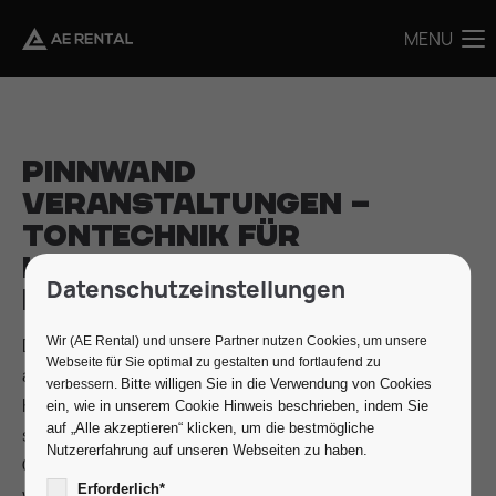
MENU
MENU
Pinnwand
Veranstaltungen –
Tontechnik für
Konzerte &
Datenschutzeinstellungen
Musikprojekte
Wir (AE Rental) und unsere Partner nutzen Cookies, um unsere
Die Website
pinnwand-veranstaltungen.de
war ein
Webseite für Sie optimal zu gestalten und fortlaufend zu
aktives Musikprojekt aus Varel und Umgebung – mit
Bitte willigen Sie in die Verwendung von Cookies
verbessern.
Konzertreihen, Wettbewerben, Festivals und einer
ein, wie in unserem Cookie Hinweis beschrieben, indem Sie
auf „Alle akzeptieren“ klicken, um die bestmögliche
starken lokalen Band-Community. Von kleinen
Nutzererfahrung auf unseren Webseiten zu haben.
Clubshows bis zu Festivals wie dem „7 Heroes"-Event
Erforderlich*
wurde Livemusik gefeiert – mit Leidenschaft und