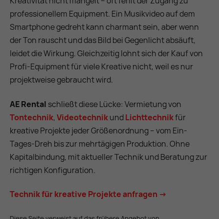
Kreativität nicht mangelt – oft fehlt der Zugang zu
professionellem Equipment. Ein Musikvideo auf dem
Smartphone gedreht kann charmant sein, aber wenn
der Ton rauscht und das Bild bei Gegenlicht absäuft,
leidet die Wirkung. Gleichzeitig lohnt sich der Kauf von
Profi-Equipment für viele Kreative nicht, weil es nur
projektweise gebraucht wird.
AE Rental
schließt diese Lücke: Vermietung von
Tontechnik
,
Videotechnik
und
Lichttechnik
für
kreative Projekte jeder Größenordnung – vom Ein-
Tages-Dreh bis zur mehrtägigen Produktion. Ohne
Kapitalbindung, mit aktueller Technik und Beratung zur
richtigen Konfiguration.
Technik für kreative Projekte anfragen →
Diese Seite verweist auf das frühere Angebot von