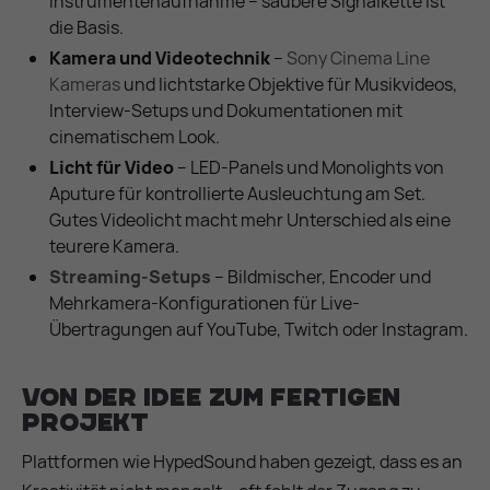
Instrumentenaufnahme – saubere Signalkette ist
die Basis.
Kamera und Videotechnik
–
Sony Cinema Line
Kameras
und lichtstarke Objektive für Musikvideos,
Interview-Setups und Dokumentationen mit
cinematischem Look.
Licht für Video
– LED-Panels und Monolights von
Aputure für kontrollierte Ausleuchtung am Set.
Gutes Videolicht macht mehr Unterschied als eine
teurere Kamera.
Streaming-Setups
– Bildmischer, Encoder und
Mehrkamera-Konfigurationen für Live-
Übertragungen auf YouTube, Twitch oder Instagram.
Von der Idee zum fertigen
Projekt
Plattformen wie HypedSound haben gezeigt, dass es an