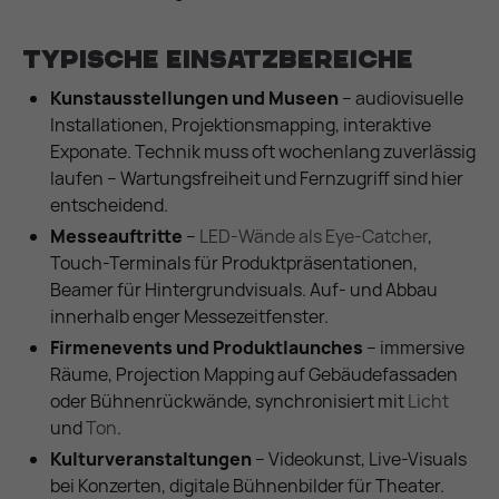
Typische Einsatzbereiche
Kunstausstellungen und Museen
– audiovisuelle
Installationen, Projektionsmapping, interaktive
Exponate. Technik muss oft wochenlang zuverlässig
laufen – Wartungsfreiheit und Fernzugriff sind hier
entscheidend.
Messeauftritte
–
LED-Wände als Eye-Catcher
,
Touch-Terminals für Produktpräsentationen,
Beamer für Hintergrundvisuals. Auf- und Abbau
innerhalb enger Messezeitfenster.
Firmenevents und Produktlaunches
– immersive
Räume, Projection Mapping auf Gebäudefassaden
oder Bühnenrückwände, synchronisiert mit
Licht
und
Ton
.
Kulturveranstaltungen
– Videokunst, Live-Visuals
bei Konzerten, digitale Bühnenbilder für Theater.