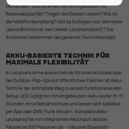
vorhanden? Gibt es einen Sicherungskasten mit
Reservekapazität? Tragen die Decken Lasten? Wie ist
der Mobilfunkempfang? Gibt es Auflagen vom Vermieter
(keine Bohrlöcher, kein Nebel, Lautstärkelimit)? Die
Antworten bestimmen das gesamte Technikkonzept.
Akku-basierte Technik für
maximale Flexibilität
In Locations ohne ausreichende Stromanschlüsse oder
bei Outdoor-Pop-Ups auf öffentlichen Flächen ist Akku-
Technik der schnellste Weg zu einem funktionierenden
Setup. LED-Uplighter mit eingebautem Akku laufen 8–15
Stunden ohne Netzanschluss und lassen sich kabellos
per App oder DMX-Funk steuern. Kompakte Akku-
Lautsprecher mit integriertem Mischpult decken
Räume bis 100 Personen ab – inklusive Bluetooth-