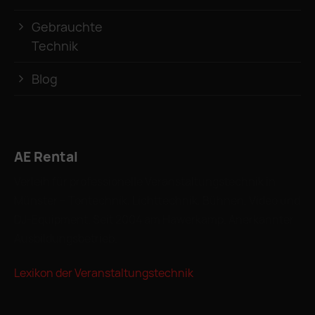
Gebrauchte
Technik
Blog
AE Rental
Verleih für professionelle Veranstaltungstechnik in
Münster – Tontechnik, Lichttechnik, Bühnen, Video und
DJ-Equipment. Seit 2004 am Hawerkamp. Anerkannter
Ausbildungsbetrieb.
Lexikon der Veranstaltungstechnik