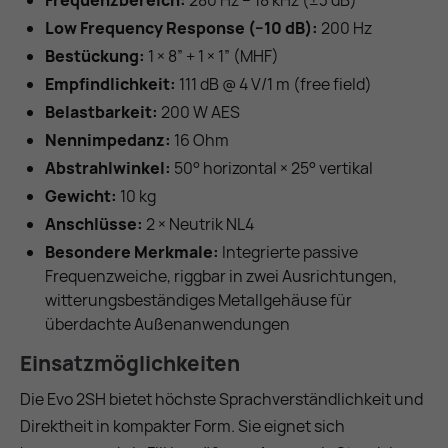
Low Frequency Response (−10 dB):
200 Hz
Bestückung:
1 × 8″ + 1 × 1″ (MHF)
Empfindlichkeit:
111 dB @ 4 V/1 m (free field)
Belastbarkeit:
200 W AES
Nennimpedanz:
16 Ohm
Abstrahlwinkel:
50° horizontal × 25° vertikal
Gewicht:
10 kg
Anschlüsse:
2 × Neutrik NL4
Besondere Merkmale:
Integrierte passive
Frequenzweiche, riggbar in zwei Ausrichtungen,
witterungsbeständiges Metallgehäuse für
überdachte Außenanwendungen
Einsatzmöglichkeiten
Die Evo 2SH bietet höchste Sprachverständlichkeit und
Direktheit in kompakter Form. Sie eignet sich