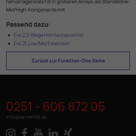
hervorragend als Fill in größeren Arrays, als Standalone-
Mid/High-Komponente mit
Passend dazu:
Evo 2 3-Wege Hornlautsprecher
Evo 2L Low/Mid Extension
Zurück zur Funktion-One Seite
KONTAKTIEREN SIE UNS
0251 - 606 872 05
info@ae-rental.de