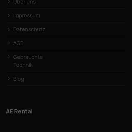
Über uns
Impressum
Datenschutz
AGB
Gebrauchte
Technik
Blog
AE Rental
Verleih für professionelle Veranstaltungstechnik in
Münster – Tontechnik, Lichttechnik, Bühnen, Video und