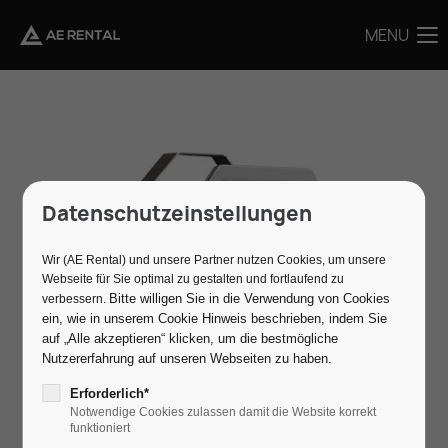
MENU
MENU
Datenschutzeinstellungen
Wir (AE Rental) und unsere Partner nutzen Cookies, um unsere
Webseite für Sie optimal zu gestalten und fortlaufend zu
Bitte willigen Sie in die Verwendung von Cookies
verbessern.
ein, wie in unserem Cookie Hinweis beschrieben, indem Sie
auf „Alle akzeptieren“ klicken, um die bestmögliche
Nutzererfahrung auf unseren Webseiten zu haben.
Erforderlich*
Notwendige Cookies zulassen damit die Website korrekt
funktioniert