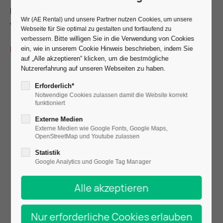
Betreuung vor Ort. Die
Partyverleih-Seite
zeigt
Wir (AE Rental) und unsere Partner nutzen Cookies, um unsere
vorkonfigurierte Pakete für Privatfeiern.
Webseite für Sie optimal zu gestalten und fortlaufend zu
Bitte willigen Sie in die Verwendung von Cookies
verbessern.
Direkt anfragen!
ein, wie in unserem Cookie Hinweis beschrieben, indem Sie
auf „Alle akzeptieren“ klicken, um die bestmögliche
Nutzererfahrung auf unseren Webseiten zu haben.
Erforderlich*
Notwendige Cookies zulassen damit die Website korrekt
funktioniert
Externe Medien
Externe Medien wie Google Fonts, Google Maps,
OpenStreetMap und Youtube zulassen
Statistik
Google Analytics und Google Tag Manager