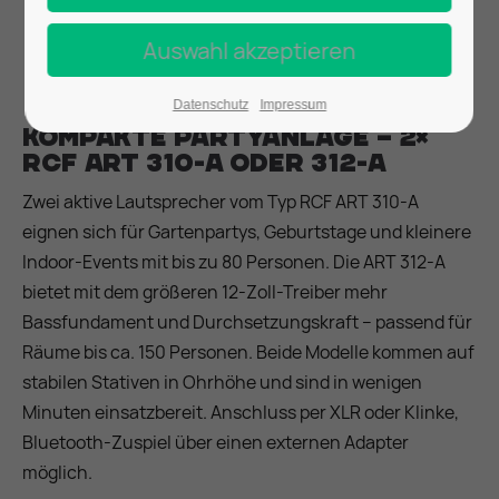
Datenschutz
Impressum
Kompakte Partyanlage – 2×
RCF ART 310-A oder 312-A
Zwei aktive Lautsprecher vom Typ RCF ART 310-A
eignen sich für Gartenpartys, Geburtstage und kleinere
Indoor-Events mit bis zu 80 Personen. Die ART 312-A
bietet mit dem größeren 12-Zoll-Treiber mehr
Bassfundament und Durchsetzungskraft – passend für
Räume bis ca. 150 Personen. Beide Modelle kommen auf
stabilen Stativen in Ohrhöhe und sind in wenigen
Minuten einsatzbereit. Anschluss per XLR oder Klinke,
Bluetooth-Zuspiel über einen externen Adapter
möglich.