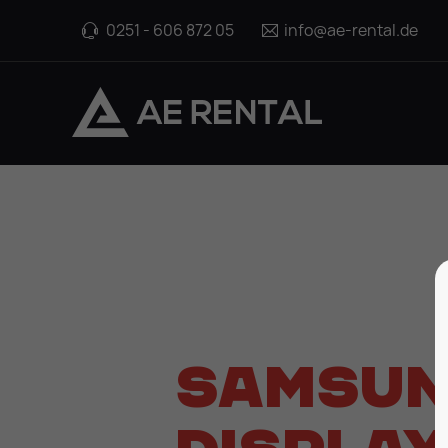
0251 - 606 872 05
info@ae-rental.de
Samsun