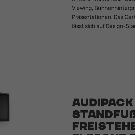
Viewing, Bühnenhinterg
Präsentationen. Das Gerä
lässt sich auf Design-S
Audipack
Standfuß
freisteh