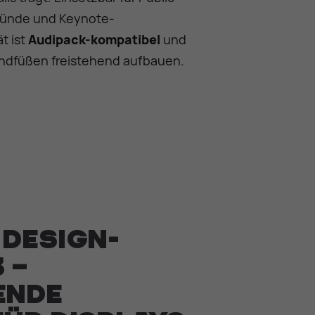
ründe und Keynote-
t ist
Audipack-kompatibel
und
tandfüßen freistehend aufbauen.
 Design-
 –
ende