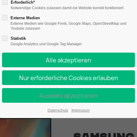
ys
mieten –
Erforderlich*
Notwendige Cookies zulassen damit die Website korrekt funktioniert
te Bildquali
Externe Medien
Externe Medien wie Google Fonts, Google Maps, OpenStreetMap und
Youtube zulassen
Größen
Statistik
Google Analytics und Google Tag Manager
er
mieten – ideal für Präsentationen, Messestände, Pu
 bis 75 Zoll
liefern gestochen scharfe Bilder in Full HD
oder Umgebung kurzfristig ein Display benötigen oder
er
aufwerten möchten – wir haben das passende Mode
Datenschutz
Impressum