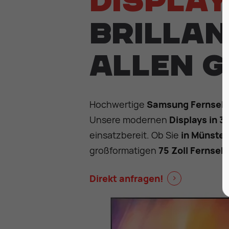
Displa
brillan
allen 
Hochwertige
Samsung Fernseh
Unsere modernen
Displays in 32
einsatzbereit. Ob Sie
in Münster
großformatigen
75 Zoll Fernseh
Direkt anfragen!