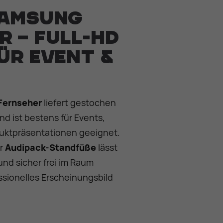
Samsung
r – Full-HD
ür Event &
Fernseher
liefert gestochen
und ist bestens für Events,
uktpräsentationen geeignet.
ür
Audipack-Standfüße
lässt
und sicher frei im Raum
essionelles Erscheinungsbild