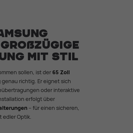
Samsung
– großzügige
ung mit Stil
ommen sollen, ist der
65 Zoll
g
genau richtig. Er eignet sich
veübertragungen oder interaktive
nstallation erfolgt über
alterungen
– für einen sicheren,
 edler Optik.