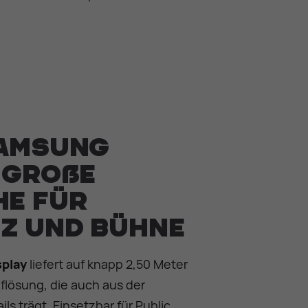
Samsung
 große
he für
z und Bühne
splay
liefert auf knapp 2,50 Meter
flösung, die auch aus der
ls trägt. Einsetzbar für Public