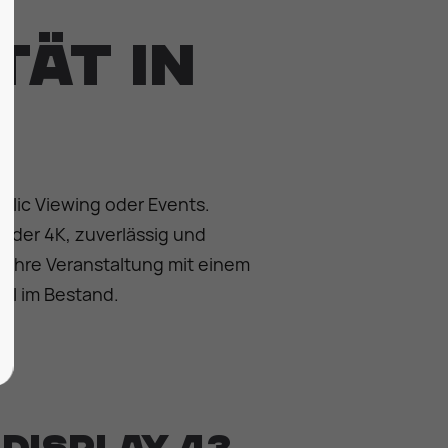
tät in
blic Viewing oder Events.
 oder 4K, zuverlässig und
 Ihre Veranstaltung mit einem
ll im Bestand.