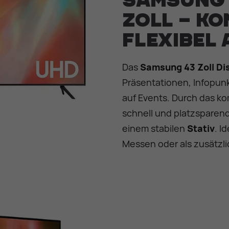
Samsung 
Zoll – k
flexibel 
Das
Samsung 43 Zoll Di
Präsentationen, Infopunk
auf Events. Durch das ko
schnell und platzsparend
einem stabilen
Stativ
. I
Messen oder als zusätzl