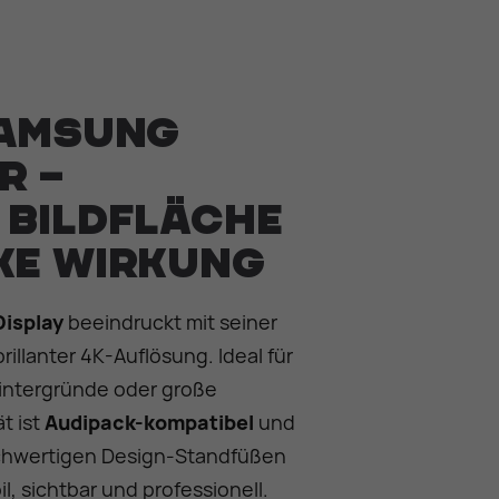
Samsung
r –
 Bildfläche
ke Wirkung
Display
beeindruckt mit seiner
illanter 4K-Auflösung. Ideal für
intergründe oder große
t ist
Audipack-kompatibel
und
ochwertigen Design-Standfüßen
, sichtbar und professionell.